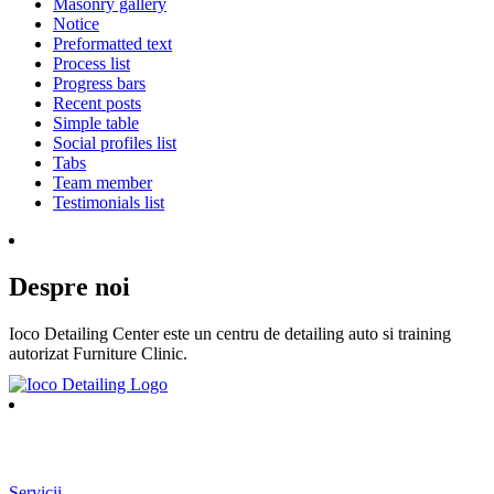
Masonry gallery
Notice
Preformatted text
Process list
Progress bars
Recent posts
Simple table
Social profiles list
Tabs
Team member
Testimonials list
Despre noi
Ioco Detailing Center este un centru de detailing auto si training
autorizat Furniture Clinic.
MENIU
Servicii