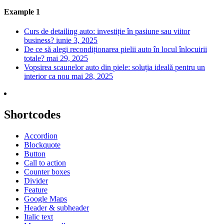
Example 1
Curs de detailing auto: investiție în pasiune sau viitor
business?
iunie 3, 2025
De ce să alegi recondiționarea pielii auto în locul înlocuirii
totale?
mai 29, 2025
Vopsirea scaunelor auto din piele: soluția ideală pentru un
interior ca nou
mai 28, 2025
Shortcodes
Accordion
Blockquote
Button
Call to action
Counter boxes
Divider
Feature
Google Maps
Header & subheader
Italic text