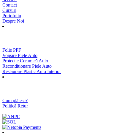
Contact
Cursuri
Portofoliu
Despre Noi
SERVICII
Folie PPF
Vopsire Piele Auto
Protecție Ceramică Auto
Reconditionare Piele Auto
Restaurare Plastic Auto Interior
INFORMATII
Cum plătesc?
Politică Retur